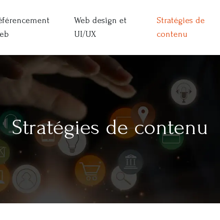
éférencement
Web design et
Stratégies de
eb
UI/UX
contenu
Stratégies de contenu