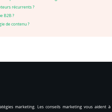
eteurs récurrents ?
e B2B ?
gie de contenu ?
tratégies marketing. Les conseils marketing vous aident à 