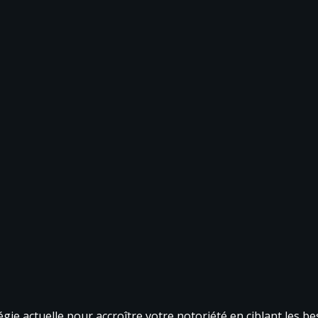
égie actuelle pour accroître votre notoriété en ciblant les bes