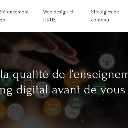
éférencement
Web design et
Stratégies de
eb
UI/UX
contenu
 la qualité de l’enseign
ng digital avant de vous 